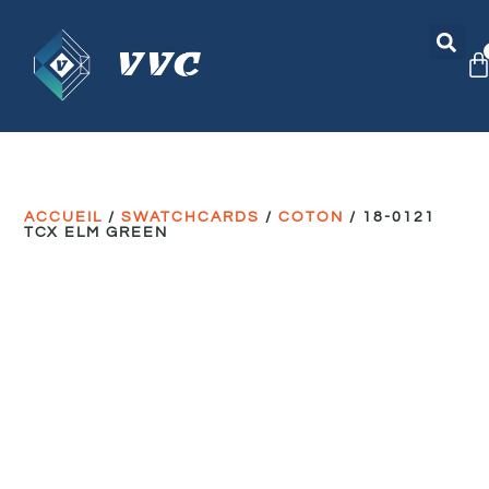
ACCUEIL
/
SWATCHCARDS
/
COTON
/ 18-0121
TCX ELM GREEN