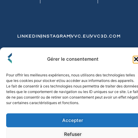
LINKEDIN
INSTAGRAM
VVC.EU
VVC3D.COM
Conditions Générales de Vente
Gérer le consentement
Politique de Confidentialité et de Cookies
Expédition et Livraison
Echanges et Retours
Pour offrir les meilleures expériences, nous utilisons des technologies telles
que les cookies pour stocker et/ou accéder aux informations des appareils.
Le fait de consentir à ces technologies nous permettra de traiter des donnée
telles que le comportement de navigation ou les ID uniques sur ce site. Le fai
© 2026 FLO & CO. All Rights Reserved
de ne pas consentir ou de retirer son consentement peut avoir un effet négati
sur certaines caractéristiques et fonctions.
Accepter
Refuser