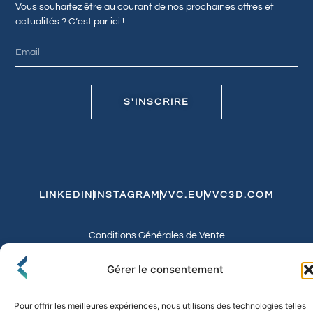
Vous souhaitez être au courant de nos prochaines offres et
actualités ? C’est par ici !
S'INSCRIRE
LINKEDIN
INSTAGRAM
VVC.EU
VVC3D.COM
Conditions Générales de Vente
Politique de Confidentialité et de Cookies
Expédition et Livraison
Echanges et Retours
Gérer le consentement
Pour offrir les meilleures expériences, nous utilisons des technologies telles