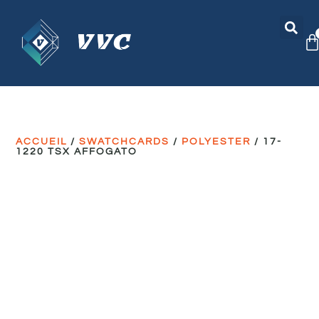
ACCUEIL
/
SWATCHCARDS
/
POLYESTER
/ 17-
1220 TSX AFFOGATO