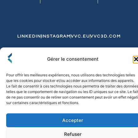
LINKEDIN
INSTAGRAM
VVC.EU
VVC3D.COM
Conditions Générales de Vente
Gérer le consentement
Politique de Confidentialité et de Cookies
Expédition et Livraison
Echanges et Retours
Pour offrir les meilleures expériences, nous utilisons des technologies telles
que les cookies pour stocker et/ou accéder aux informations des appareils.
Le fait de consentir à ces technologies nous permettra de traiter des donnée
telles que le comportement de navigation ou les ID uniques sur ce site. Le fai
© 2026 FLO & CO. All Rights Reserved
de ne pas consentir ou de retirer son consentement peut avoir un effet négati
sur certaines caractéristiques et fonctions.
Accepter
Refuser