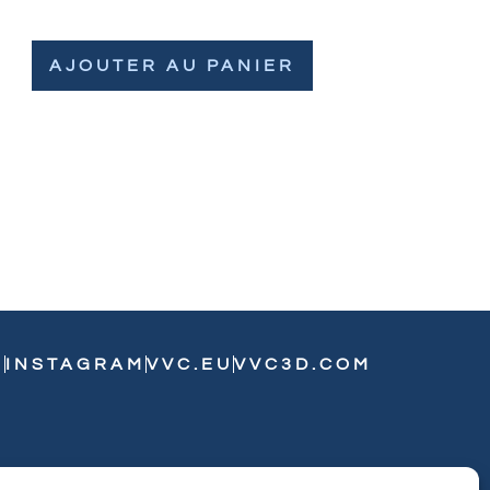
AJOUTER AU PANIER
N
INSTAGRAM
VVC.EU
VVC3D.COM