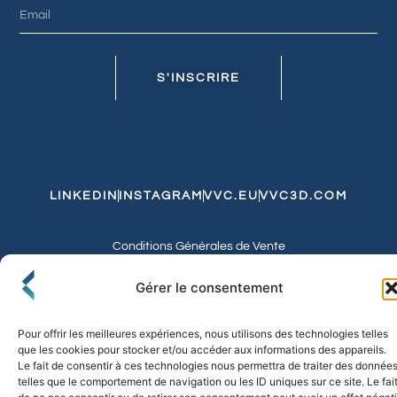
S'INSCRIRE
LINKEDIN
INSTAGRAM
VVC.EU
VVC3D.COM
Conditions Générales de Vente
Politique de Confidentialité et de Cookies
Expédition et Livraison
Echanges et Retours
Gérer le consentement
Pour offrir les meilleures expériences, nous utilisons des technologies telles
que les cookies pour stocker et/ou accéder aux informations des appareils.
© 2026 FLO & CO. All Rights Reserved
Le fait de consentir à ces technologies nous permettra de traiter des donnée
telles que le comportement de navigation ou les ID uniques sur ce site. Le fai