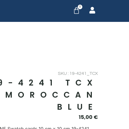
0
SKU : 19-4241_TCX
9-4241 TCX
MOROCCAN
BLUE
15,00
€
E Swatch cards 10 cm x 10 cm 19-4241