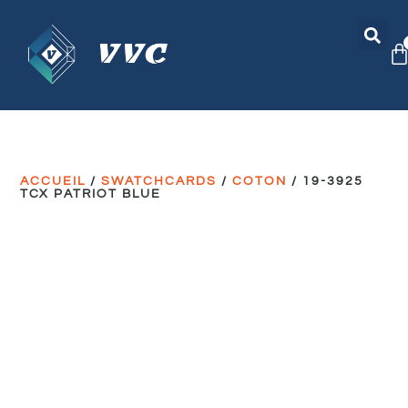
ACCUEIL
/
SWATCHCARDS
/
COTON
/ 19-3925
TCX PATRIOT BLUE