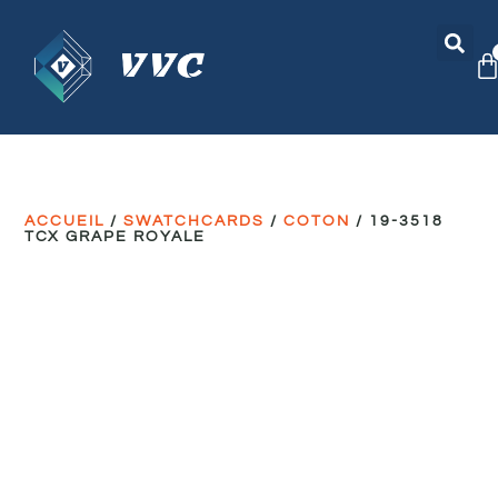
ACCUEIL
/
SWATCHCARDS
/
COTON
/ 19-3518
TCX GRAPE ROYALE