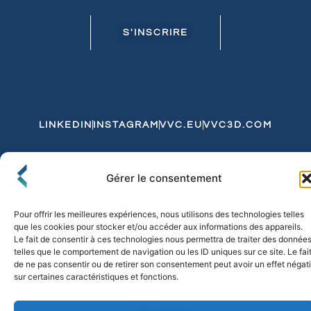
S'INSCRIRE
LINKEDIN
INSTAGRAM
VVC.EU
VVC3D.COM
Conditions Générales de Vente
Gérer le consentement
Politique de Confidentialité et de Cookies
Expédition et Livraison
Echanges et Retours
Pour offrir les meilleures expériences, nous utilisons des technologies telles
que les cookies pour stocker et/ou accéder aux informations des appareils.
Le fait de consentir à ces technologies nous permettra de traiter des donnée
telles que le comportement de navigation ou les ID uniques sur ce site. Le fai
© 2026 FLO & CO. All Rights Reserved
de ne pas consentir ou de retirer son consentement peut avoir un effet négati
sur certaines caractéristiques et fonctions.