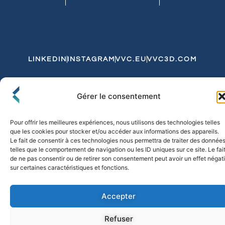
LINKEDIN
INSTAGRAM
VVC.EU
VVC3D.COM
Conditions Générales de Vente
Gérer le consentement
Politique de Confidentialité et de Cookies
Expédition et Livraison
Echanges et Retours
Pour offrir les meilleures expériences, nous utilisons des technologies telles
que les cookies pour stocker et/ou accéder aux informations des appareils.
Le fait de consentir à ces technologies nous permettra de traiter des donnée
telles que le comportement de navigation ou les ID uniques sur ce site. Le fai
© 2026 FLO & CO. All Rights Reserved
de ne pas consentir ou de retirer son consentement peut avoir un effet négati
sur certaines caractéristiques et fonctions.
Accepter
Refuser