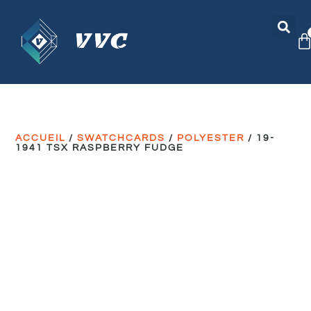
ACCUEIL
/
SWATCHCARDS
/
POLYESTER
/ 19-
1941 TSX RASPBERRY FUDGE