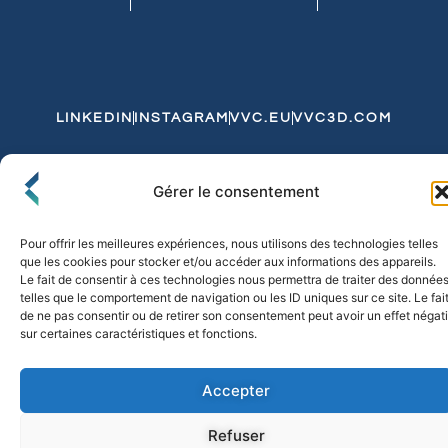
LINKEDIN
INSTAGRAM
VVC.EU
VVC3D.COM
Conditions Générales de Vente
Gérer le consentement
Politique de Confidentialité et de Cookies
Expédition et Livraison
Echanges et Retours
Pour offrir les meilleures expériences, nous utilisons des technologies telles
que les cookies pour stocker et/ou accéder aux informations des appareils.
Le fait de consentir à ces technologies nous permettra de traiter des donnée
telles que le comportement de navigation ou les ID uniques sur ce site. Le fai
© 2026 FLO & CO. All Rights Reserved
de ne pas consentir ou de retirer son consentement peut avoir un effet négati
sur certaines caractéristiques et fonctions.
Accepter
Refuser