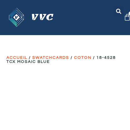
ACCUEIL
/
SWATCHCARDS
/
COTON
/ 18-4528
TCX MOSAIC BLUE