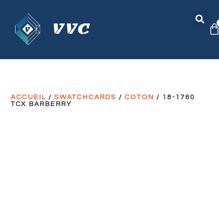
ACCUEIL
/
SWATCHCARDS
/
COTON
/ 18-1760
TCX BARBERRY