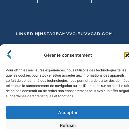
LINKEDIN
INSTAGRAM
VVC.EU
VVC3D.COM
Conditions Générales de Vente
Gérer le consentement
Politique de Confidentialité et de Cookies
Expédition et Livraison
Echanges et Retours
Pour offrir les meilleures expériences, nous utilisons des technologies telles
que les cookies pour stocker et/ou accéder aux informations des appareils.
Le fait de consentir à ces technologies nous permettra de traiter des donnée
telles que le comportement de navigation ou les ID uniques sur ce site. Le fai
© 2026 FLO & CO. All Rights Reserved
de ne pas consentir ou de retirer son consentement peut avoir un effet négati
sur certaines caractéristiques et fonctions.
Accepter
Refuser