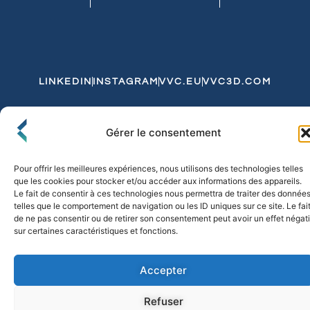
LINKEDIN
INSTAGRAM
VVC.EU
VVC3D.COM
Conditions Générales de Vente
Gérer le consentement
Politique de Confidentialité et de Cookies
Expédition et Livraison
Echanges et Retours
Pour offrir les meilleures expériences, nous utilisons des technologies telles
que les cookies pour stocker et/ou accéder aux informations des appareils.
Le fait de consentir à ces technologies nous permettra de traiter des donnée
telles que le comportement de navigation ou les ID uniques sur ce site. Le fai
© 2026 FLO & CO. All Rights Reserved
de ne pas consentir ou de retirer son consentement peut avoir un effet négati
sur certaines caractéristiques et fonctions.
Accepter
Refuser