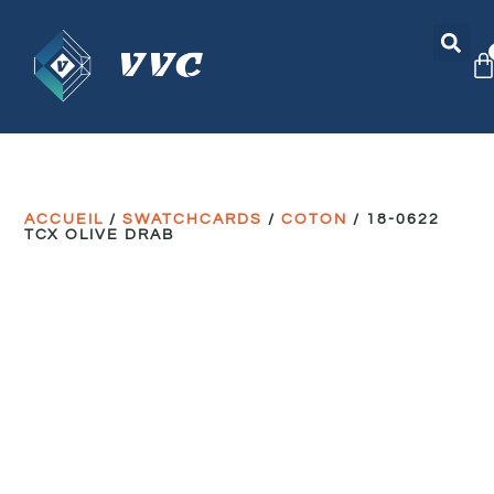
ACCUEIL
/
SWATCHCARDS
/
COTON
/ 18-0622
TCX OLIVE DRAB