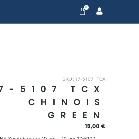
0
SKU : 17-5107_TCX
17-5107 TCX
CHINOIS
GREEN
15,00
€
E Swatch cards 10 cm x 10 cm 17-5107