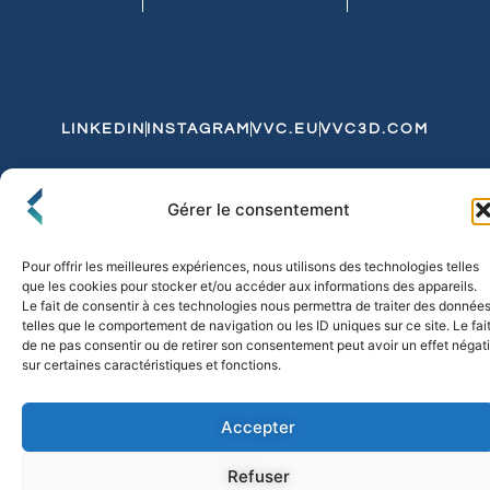
LINKEDIN
INSTAGRAM
VVC.EU
VVC3D.COM
Conditions Générales de Vente
Gérer le consentement
Politique de Confidentialité et de Cookies
Expédition et Livraison
Echanges et Retours
Pour offrir les meilleures expériences, nous utilisons des technologies telles
que les cookies pour stocker et/ou accéder aux informations des appareils.
Le fait de consentir à ces technologies nous permettra de traiter des donnée
telles que le comportement de navigation ou les ID uniques sur ce site. Le fai
© 2026 FLO & CO. All Rights Reserved
de ne pas consentir ou de retirer son consentement peut avoir un effet négati
sur certaines caractéristiques et fonctions.
Accepter
Refuser