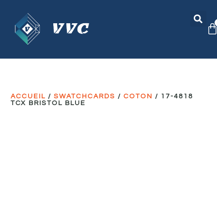
ACCUEIL
/
SWATCHCARDS
/
COTON
/ 17-4818
TCX BRISTOL BLUE