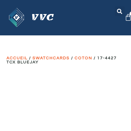
ACCUEIL
/
SWATCHCARDS
/
COTON
/ 17-4427
TCX BLUEJAY