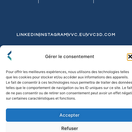
LINKEDIN
INSTAGRAM
VVC.EU
VVC3D.COM
Conditions Générales de Vente
Gérer le consentement
Politique de Confidentialité et de Cookies
Expédition et Livraison
Echanges et Retours
Pour offrir les meilleures expériences, nous utilisons des technologies telles
que les cookies pour stocker et/ou accéder aux informations des appareils.
Le fait de consentir à ces technologies nous permettra de traiter des donnée
telles que le comportement de navigation ou les ID uniques sur ce site. Le fai
© 2026 FLO & CO. All Rights Reserved
de ne pas consentir ou de retirer son consentement peut avoir un effet négati
sur certaines caractéristiques et fonctions.
Accepter
Refuser