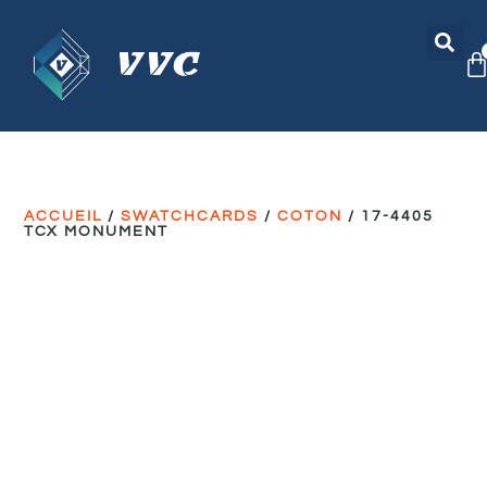
ACCUEIL
/
SWATCHCARDS
/
COTON
/ 17-4405
TCX MONUMENT