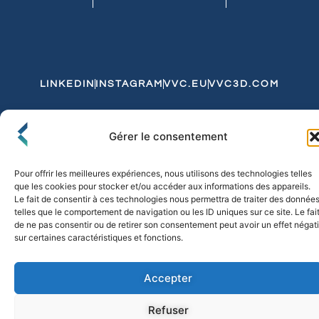
LINKEDIN
INSTAGRAM
VVC.EU
VVC3D.COM
Conditions Générales de Vente
Gérer le consentement
Politique de Confidentialité et de Cookies
Expédition et Livraison
Echanges et Retours
Pour offrir les meilleures expériences, nous utilisons des technologies telles
que les cookies pour stocker et/ou accéder aux informations des appareils.
Le fait de consentir à ces technologies nous permettra de traiter des donnée
telles que le comportement de navigation ou les ID uniques sur ce site. Le fai
© 2026 FLO & CO. All Rights Reserved
de ne pas consentir ou de retirer son consentement peut avoir un effet négati
sur certaines caractéristiques et fonctions.
Accepter
Refuser