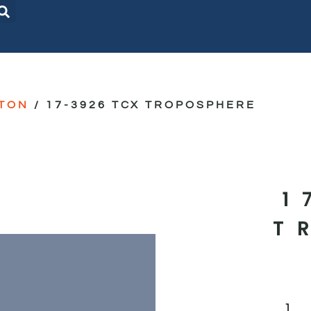
TON
/ 17-3926 TCX TROPOSPHERE
1
T