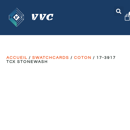
ACCUEIL
/
SWATCHCARDS
/
COTON
/ 17-3917
TCX STONEWASH