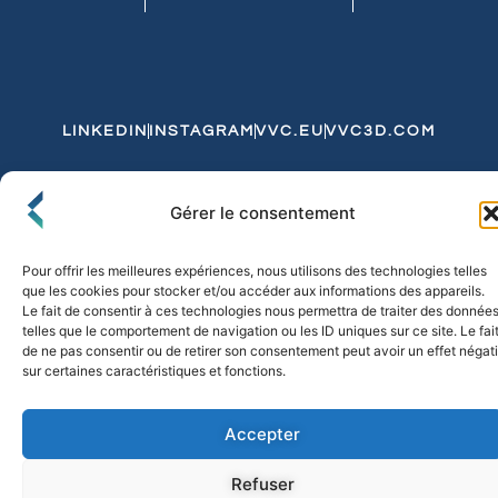
LINKEDIN
INSTAGRAM
VVC.EU
VVC3D.COM
Conditions Générales de Vente
Gérer le consentement
Politique de Confidentialité et de Cookies
Expédition et Livraison
Echanges et Retours
Pour offrir les meilleures expériences, nous utilisons des technologies telles
que les cookies pour stocker et/ou accéder aux informations des appareils.
Le fait de consentir à ces technologies nous permettra de traiter des donnée
telles que le comportement de navigation ou les ID uniques sur ce site. Le fai
© 2026 FLO & CO. All Rights Reserved
de ne pas consentir ou de retirer son consentement peut avoir un effet négati
sur certaines caractéristiques et fonctions.
Accepter
Refuser