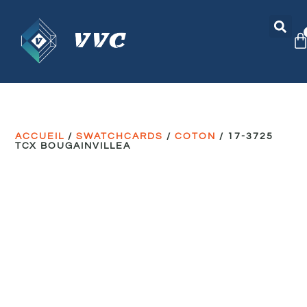
ACCUEIL
/
SWATCHCARDS
/
COTON
/ 17-3725
TCX BOUGAINVILLEA