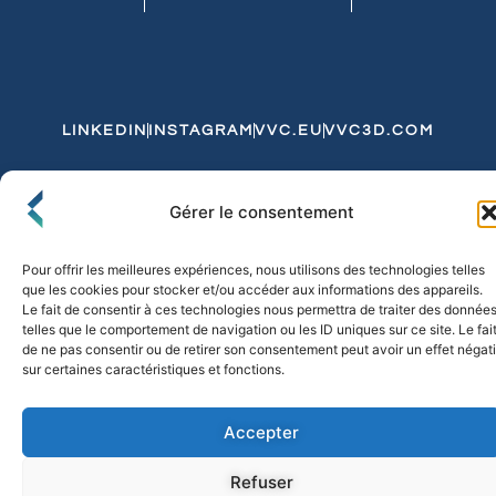
LINKEDIN
INSTAGRAM
VVC.EU
VVC3D.COM
Conditions Générales de Vente
Gérer le consentement
Politique de Confidentialité et de Cookies
Expédition et Livraison
Echanges et Retours
Pour offrir les meilleures expériences, nous utilisons des technologies telles
que les cookies pour stocker et/ou accéder aux informations des appareils.
Le fait de consentir à ces technologies nous permettra de traiter des donnée
telles que le comportement de navigation ou les ID uniques sur ce site. Le fai
© 2026 FLO & CO. All Rights Reserved
de ne pas consentir ou de retirer son consentement peut avoir un effet négati
sur certaines caractéristiques et fonctions.
Accepter
Refuser