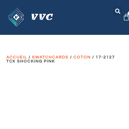
ACCUEIL
/
SWATCHCARDS
/
COTON
/ 17-2127
TCX SHOCKING PINK