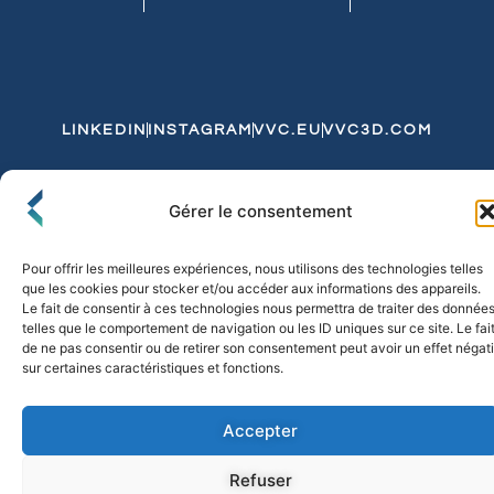
LINKEDIN
INSTAGRAM
VVC.EU
VVC3D.COM
Conditions Générales de Vente
Gérer le consentement
Politique de Confidentialité et de Cookies
Expédition et Livraison
Echanges et Retours
Pour offrir les meilleures expériences, nous utilisons des technologies telles
que les cookies pour stocker et/ou accéder aux informations des appareils.
Le fait de consentir à ces technologies nous permettra de traiter des donnée
telles que le comportement de navigation ou les ID uniques sur ce site. Le fai
© 2026 FLO & CO. All Rights Reserved
de ne pas consentir ou de retirer son consentement peut avoir un effet négati
sur certaines caractéristiques et fonctions.
Accepter
Refuser