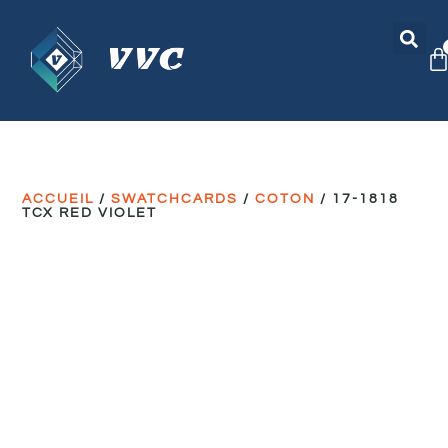
ACCUEIL
/
SWATCHCARDS
/
COTON
/ 17-1818
TCX RED VIOLET