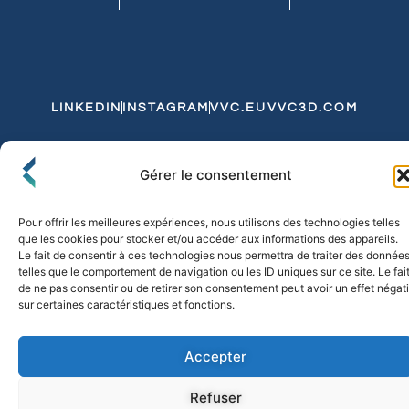
LINKEDIN
INSTAGRAM
VVC.EU
VVC3D.COM
Conditions Générales de Vente
Gérer le consentement
Politique de Confidentialité et de Cookies
Expédition et Livraison
Echanges et Retours
Pour offrir les meilleures expériences, nous utilisons des technologies telles
que les cookies pour stocker et/ou accéder aux informations des appareils.
Le fait de consentir à ces technologies nous permettra de traiter des donnée
telles que le comportement de navigation ou les ID uniques sur ce site. Le fai
© 2026 FLO & CO. All Rights Reserved
de ne pas consentir ou de retirer son consentement peut avoir un effet négati
sur certaines caractéristiques et fonctions.
Accepter
Refuser