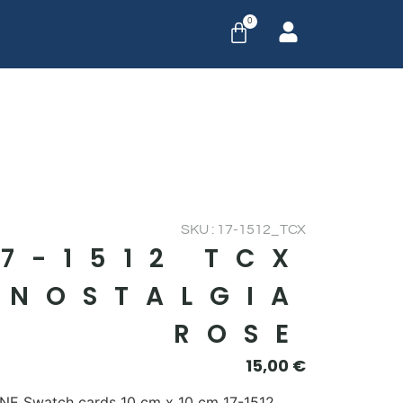
0
SKU : 17-1512_TCX
17-1512 TCX
NOSTALGIA
ROSE
15,00
€
E Swatch cards 10 cm x 10 cm 17-1512