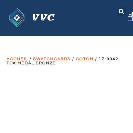
ACCUEIL
/
SWATCHCARDS
/
COTON
/ 17-0942
TCX MEDAL BRONZE