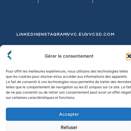
LINKEDIN
INSTAGRAM
VVC.EU
VVC3D.COM
Conditions Générales de Vente
Gérer le consentement
Politique de Confidentialité et de Cookies
Expédition et Livraison
Echanges et Retours
Pour offrir les meilleures expériences, nous utilisons des technologies telles
que les cookies pour stocker et/ou accéder aux informations des appareils.
Le fait de consentir à ces technologies nous permettra de traiter des donnée
telles que le comportement de navigation ou les ID uniques sur ce site. Le fai
© 2026 FLO & CO. All Rights Reserved
de ne pas consentir ou de retirer son consentement peut avoir un effet négati
sur certaines caractéristiques et fonctions.
Accepter
Refuser