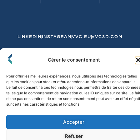
LINKEDIN
INSTAGRAM
VVC.EU
VVC3D.COM
Conditions Générales de Vente
Gérer le consentement
Politique de Confidentialité et de Cookies
Expédition et Livraison
Echanges et Retours
Pour offrir les meilleures expériences, nous utilisons des technologies telles
que les cookies pour stocker et/ou accéder aux informations des appareils.
Le fait de consentir à ces technologies nous permettra de traiter des donnée
telles que le comportement de navigation ou les ID uniques sur ce site. Le fai
© 2026 FLO & CO. All Rights Reserved
de ne pas consentir ou de retirer son consentement peut avoir un effet négati
sur certaines caractéristiques et fonctions.
Accepter
Refuser