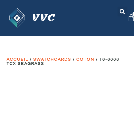
ACCUEIL
/
SWATCHCARDS
/
COTON
/ 16-6008
TCX SEAGRASS