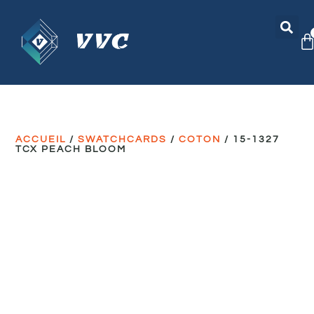
ACCUEIL
/
SWATCHCARDS
/
COTON
/ 15-1327
TCX PEACH BLOOM