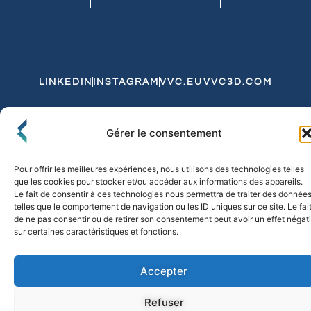
LINKEDIN
INSTAGRAM
VVC.EU
VVC3D.COM
Conditions Générales de Vente
Gérer le consentement
Politique de Confidentialité et de Cookies
Expédition et Livraison
Echanges et Retours
Pour offrir les meilleures expériences, nous utilisons des technologies telles
que les cookies pour stocker et/ou accéder aux informations des appareils.
Le fait de consentir à ces technologies nous permettra de traiter des donnée
telles que le comportement de navigation ou les ID uniques sur ce site. Le fai
© 2026 FLO & CO. All Rights Reserved
de ne pas consentir ou de retirer son consentement peut avoir un effet négati
sur certaines caractéristiques et fonctions.
Accepter
Refuser