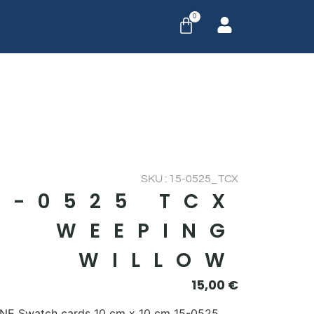
0
SKU : 15-0525_TCX
5-0525 TCX
WEEPING
WILLOW
15,00
€
E Swatch cards 10 cm x 10 cm 15-0525