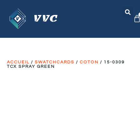
ACCUEIL
/
SWATCHCARDS
/
COTON
/ 15-0309
TCX SPRAY GREEN