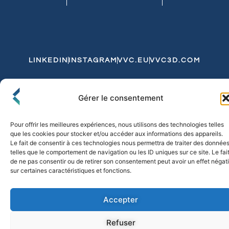
LINKEDIN
INSTAGRAM
VVC.EU
VVC3D.COM
Conditions Générales de Vente
Gérer le consentement
Politique de Confidentialité et de Cookies
Expédition et Livraison
Echanges et Retours
Pour offrir les meilleures expériences, nous utilisons des technologies telles
que les cookies pour stocker et/ou accéder aux informations des appareils.
Le fait de consentir à ces technologies nous permettra de traiter des donnée
telles que le comportement de navigation ou les ID uniques sur ce site. Le fai
© 2026 FLO & CO. All Rights Reserved
de ne pas consentir ou de retirer son consentement peut avoir un effet négati
sur certaines caractéristiques et fonctions.
Accepter
Refuser