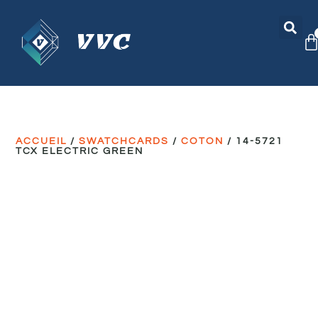
ACCUEIL
/
SWATCHCARDS
/
COTON
/ 14-5721
TCX ELECTRIC GREEN