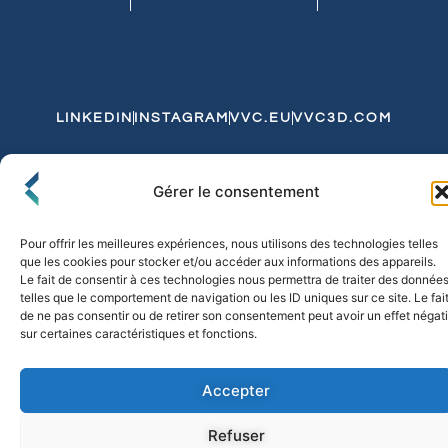
LINKEDIN
INSTAGRAM
VVC.EU
VVC3D.COM
Conditions Générales de Vente
Gérer le consentement
Politique de Confidentialité et de Cookies
Expédition et Livraison
Echanges et Retours
Pour offrir les meilleures expériences, nous utilisons des technologies telles
que les cookies pour stocker et/ou accéder aux informations des appareils.
Le fait de consentir à ces technologies nous permettra de traiter des donnée
telles que le comportement de navigation ou les ID uniques sur ce site. Le fai
© 2026 FLO & CO. All Rights Reserved
de ne pas consentir ou de retirer son consentement peut avoir un effet négati
sur certaines caractéristiques et fonctions.
Accepter
Refuser