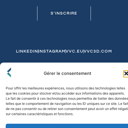
S'INSCRIRE
LINKEDIN
INSTAGRAM
VVC.EU
VVC3D.COM
Conditions Générales de Vente
Gérer le consentement
Politique de Confidentialité et de Cookies
Expédition et Livraison
Echanges et Retours
Pour offrir les meilleures expériences, nous utilisons des technologies telles
que les cookies pour stocker et/ou accéder aux informations des appareils.
Le fait de consentir à ces technologies nous permettra de traiter des donnée
telles que le comportement de navigation ou les ID uniques sur ce site. Le fai
© 2026 FLO & CO. All Rights Reserved
de ne pas consentir ou de retirer son consentement peut avoir un effet négati
sur certaines caractéristiques et fonctions.