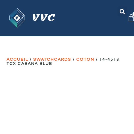
ACCUEIL
/
SWATCHCARDS
/
COTON
/ 14-4513
TCX CABANA BLUE