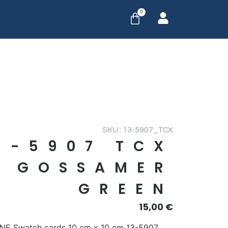
0
SKU : 13-5907_TCX
3-5907 TCX
GOSSAMER
GREEN
15,00
€
E Swatch cards 10 cm x 10 cm 13-5907