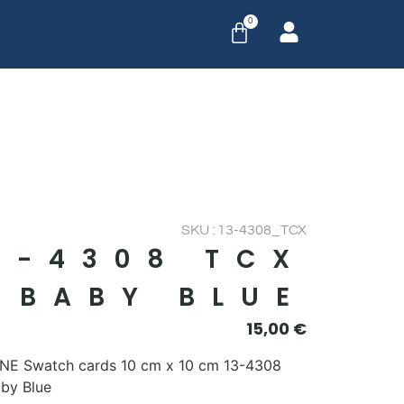
0
SKU : 13-4308_TCX
3-4308 TCX
BABY BLUE
15,00
€
E Swatch cards 10 cm x 10 cm 13-4308
by Blue