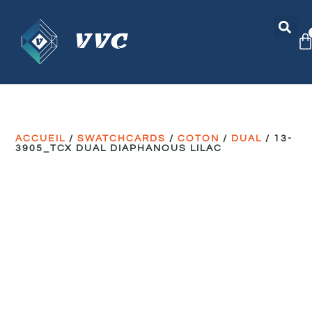
ACCUEIL
/
SWATCHCARDS
/
COTON
/
DUAL
/ 13-
3905_TCX DUAL DIAPHANOUS LILAC