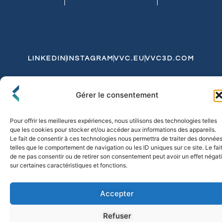
LINKEDIN
INSTAGRAM
VVC.EU
VVC3D.COM
Conditions Générales de Vente
Gérer le consentement
Politique de Confidentialité et de Cookies
Expédition et Livraison
Echanges et Retours
Pour offrir les meilleures expériences, nous utilisons des technologies telles
que les cookies pour stocker et/ou accéder aux informations des appareils.
Le fait de consentir à ces technologies nous permettra de traiter des donnée
telles que le comportement de navigation ou les ID uniques sur ce site. Le fai
© 2026 FLO & CO. All Rights Reserved
de ne pas consentir ou de retirer son consentement peut avoir un effet négati
sur certaines caractéristiques et fonctions.
Accepter
Refuser