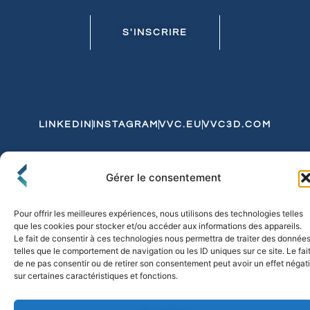
S'INSCRIRE
LINKEDIN
INSTAGRAM
VVC.EU
VVC3D.COM
Conditions Générales de Vente
Gérer le consentement
Politique de Confidentialité et de Cookies
Expédition et Livraison
Echanges et Retours
Pour offrir les meilleures expériences, nous utilisons des technologies telles
que les cookies pour stocker et/ou accéder aux informations des appareils.
Le fait de consentir à ces technologies nous permettra de traiter des donnée
telles que le comportement de navigation ou les ID uniques sur ce site. Le fai
© 2026 FLO & CO. All Rights Reserved
de ne pas consentir ou de retirer son consentement peut avoir un effet négati
sur certaines caractéristiques et fonctions.