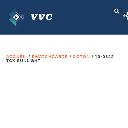
ACCUEIL
/
SWATCHCARDS
/
COTON
/ 13-0822
TCX SUNLIGHT