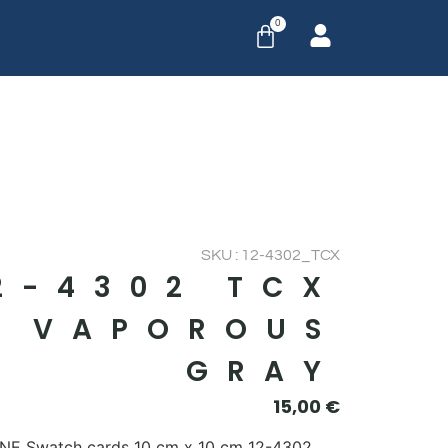
0
SKU : 12-4302_TCX
2-4302 TCX
VAPOROUS
GRAY
15,00
€
E Swatch cards 10 cm x 10 cm 12-4302