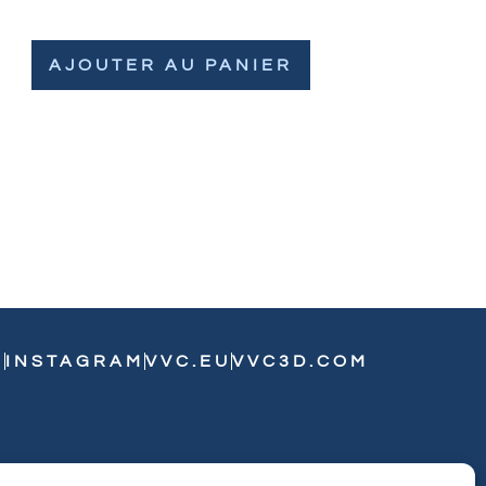
AJOUTER AU PANIER
N
INSTAGRAM
VVC.EU
VVC3D.COM