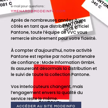
e-mail pour questions :
YMENARD@MODEINFO.COM
Après de nombreuses années à vos
côtés en tant que distributeur officiel
Pantone, toute l’équipe de VVC vous
remercie sincèrement pour votre fidélité.
À compter d’aujourd’hui, notre activité
Pantone est reprise par notre partenaire
de confiance : Mode Information GmbH.
Ils assureront désormais la distribution et
le suivi de toute la collection Pantone.
Vos interlocuteurs changent, mais
l’engagement envers la qualité du
service reste le même.
ACCÉDER AU SITE MODEINFO