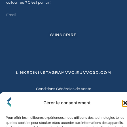
actualités ? C’est par ici !
S'INSCRIRE
LINKEDIN
INSTAGRAM
VVC.EU
VVC3D.COM
Conditions Générales de Vente
Politique de Confidentialité et de Cookies
Expédition et Livraison
Echanges et Retours
Gérer le consentement
Pour offrir les meilleures expériences, nous utilisons des technologies telles
que les cookies pour stocker et/ou accéder aux informations des appareils.
© 2026 FLO & CO. All Rights Reserved