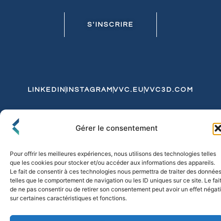
S'INSCRIRE
LINKEDIN
INSTAGRAM
VVC.EU
VVC3D.COM
Conditions Générales de Vente
Gérer le consentement
Politique de Confidentialité et de Cookies
Expédition et Livraison
Echanges et Retours
Pour offrir les meilleures expériences, nous utilisons des technologies telles
que les cookies pour stocker et/ou accéder aux informations des appareils.
Le fait de consentir à ces technologies nous permettra de traiter des donnée
telles que le comportement de navigation ou les ID uniques sur ce site. Le fai
© 2026 FLO & CO. All Rights Reserved
de ne pas consentir ou de retirer son consentement peut avoir un effet négati
sur certaines caractéristiques et fonctions.