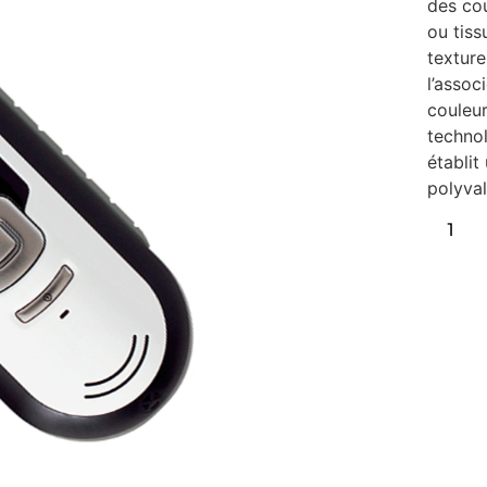
des cou
ou tiss
texture
l’assoc
couleur
techno
établit
polyval