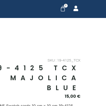
0
SKU : 19-4125_TCX
9-4125 TCX
MAJOLICA
BLUE
15,00
€
E Swatch cards 10 cm x 10 cm 19-4125