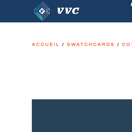
ACCUEIL
/
SWATCHCARDS
/
CO