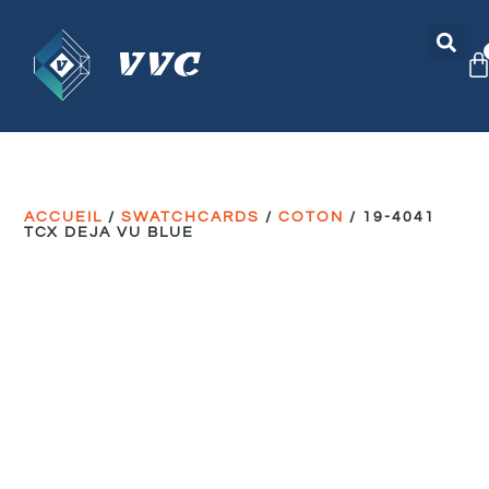
ACCUEIL
/
SWATCHCARDS
/
COTON
/ 19-4041
TCX DEJA VU BLUE