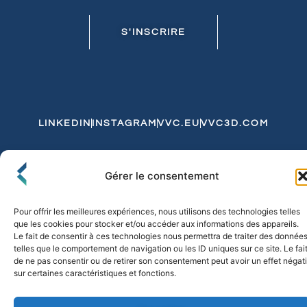
S'INSCRIRE
LINKEDIN
INSTAGRAM
VVC.EU
VVC3D.COM
Conditions Générales de Vente
Gérer le consentement
Politique de Confidentialité et de Cookies
Expédition et Livraison
Echanges et Retours
Pour offrir les meilleures expériences, nous utilisons des technologies telles
que les cookies pour stocker et/ou accéder aux informations des appareils.
Le fait de consentir à ces technologies nous permettra de traiter des donnée
telles que le comportement de navigation ou les ID uniques sur ce site. Le fai
© 2026 FLO & CO. All Rights Reserved
de ne pas consentir ou de retirer son consentement peut avoir un effet négati
sur certaines caractéristiques et fonctions.