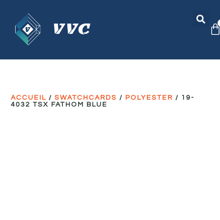
ACCUEIL
/
SWATCHCARDS
/
POLYESTER
/ 19-
4032 TSX FATHOM BLUE