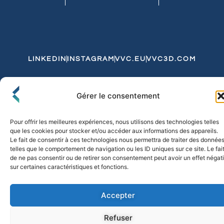
LINKEDIN
INSTAGRAM
VVC.EU
VVC3D.COM
Conditions Générales de Vente
Gérer le consentement
Politique de Confidentialité et de Cookies
Expédition et Livraison
Echanges et Retours
Pour offrir les meilleures expériences, nous utilisons des technologies telles
que les cookies pour stocker et/ou accéder aux informations des appareils.
Le fait de consentir à ces technologies nous permettra de traiter des donnée
telles que le comportement de navigation ou les ID uniques sur ce site. Le fai
© 2026 FLO & CO. All Rights Reserved
de ne pas consentir ou de retirer son consentement peut avoir un effet négati
sur certaines caractéristiques et fonctions.
Accepter
Refuser