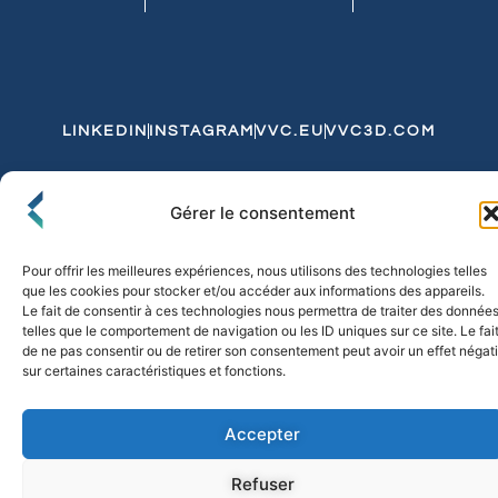
LINKEDIN
INSTAGRAM
VVC.EU
VVC3D.COM
Conditions Générales de Vente
Gérer le consentement
Politique de Confidentialité et de Cookies
Expédition et Livraison
Echanges et Retours
Pour offrir les meilleures expériences, nous utilisons des technologies telles
que les cookies pour stocker et/ou accéder aux informations des appareils.
Le fait de consentir à ces technologies nous permettra de traiter des donnée
telles que le comportement de navigation ou les ID uniques sur ce site. Le fai
© 2026 FLO & CO. All Rights Reserved
de ne pas consentir ou de retirer son consentement peut avoir un effet négati
sur certaines caractéristiques et fonctions.
Accepter
Refuser