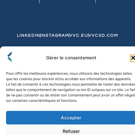
LINKEDIN
INSTAGRAM
VVC.EU
VVC3D.COM
Conditions Générales de Vente
Gérer le consentement
Politique de Confidentialité et de Cookies
Expédition et Livraison
Echanges et Retours
Pour offrir les meilleures expériences, nous utilisons des technologies telles
que les cookies pour stocker et/ou accéder aux informations des appareils.
Le fait de consentir à ces technologies nous permettra de traiter des donnée
telles que le comportement de navigation ou les ID uniques sur ce site. Le fai
© 2026 FLO & CO. All Rights Reserved
de ne pas consentir ou de retirer son consentement peut avoir un effet négati
sur certaines caractéristiques et fonctions.
Accepter
Refuser