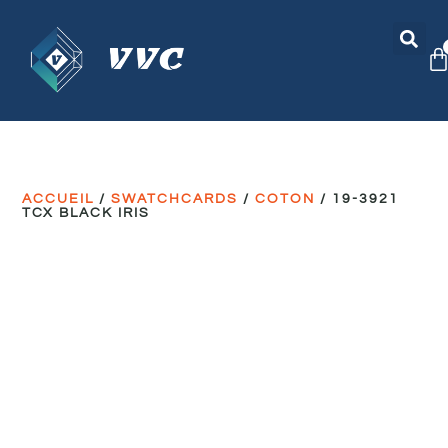
ACCUEIL
/
SWATCHCARDS
/
COTON
/ 19-3921
TCX BLACK IRIS