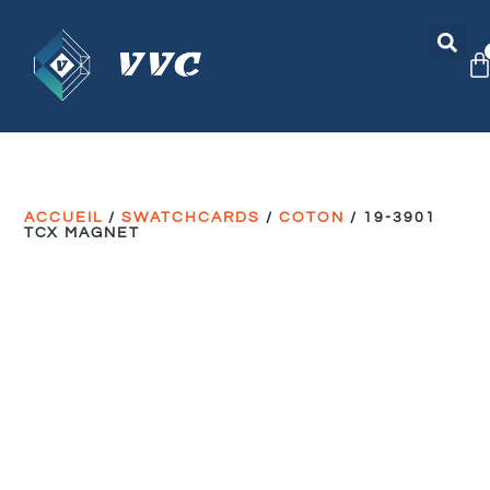
ACCUEIL
/
SWATCHCARDS
/
COTON
/ 19-3901
TCX MAGNET