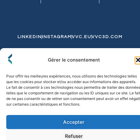
LINKEDIN
INSTAGRAM
VVC.EU
VVC3D.COM
Conditions Générales de Vente
Gérer le consentement
Politique de Confidentialité et de Cookies
Expédition et Livraison
Echanges et Retours
Pour offrir les meilleures expériences, nous utilisons des technologies telles
que les cookies pour stocker et/ou accéder aux informations des appareils.
Le fait de consentir à ces technologies nous permettra de traiter des donnée
telles que le comportement de navigation ou les ID uniques sur ce site. Le fai
© 2026 FLO & CO. All Rights Reserved
de ne pas consentir ou de retirer son consentement peut avoir un effet négati
sur certaines caractéristiques et fonctions.
Accepter
Refuser