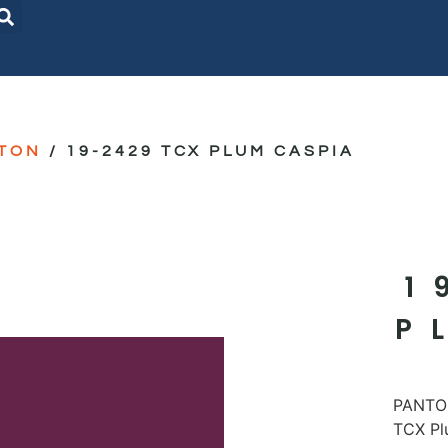
TON
/ 19-2429 TCX PLUM CASPIA
1
P
PANTON
TCX Pl