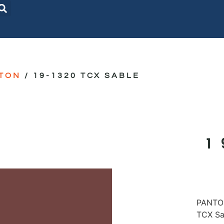
TON
/ 19-1320 TCX SABLE
1
PANTON
TCX Sa