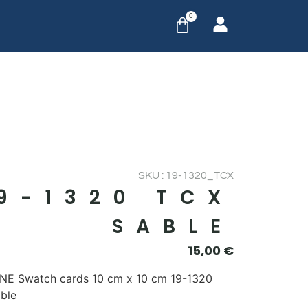
0
SKU : 19-1320_TCX
9-1320 TCX
SABLE
15,00
€
E Swatch cards 10 cm x 10 cm 19-1320
ble