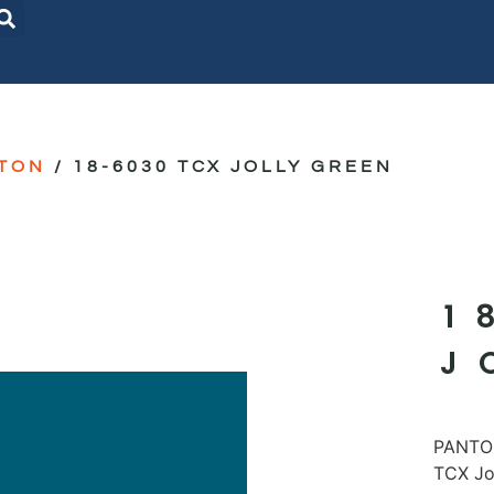
TON
/ 18-6030 TCX JOLLY GREEN
1
J
PANTON
TCX Jo