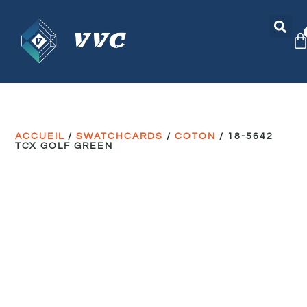
ACCUEIL
/
SWATCHCARDS
/
COTON
/ 18-5642
TCX GOLF GREEN