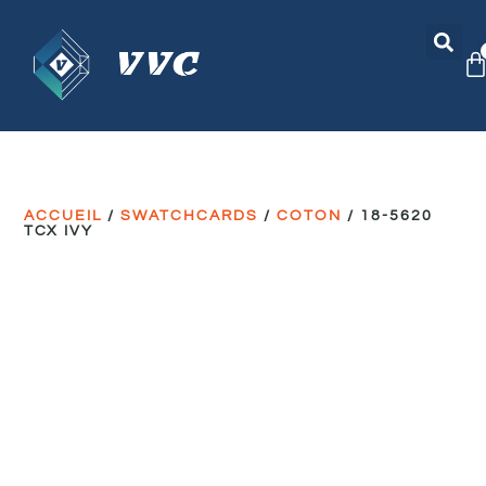
ACCUEIL
/
SWATCHCARDS
/
COTON
/ 18-5620
TCX IVY