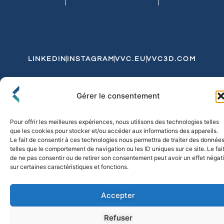
LINKEDIN
INSTAGRAM
VVC.EU
VVC3D.COM
Conditions Générales de Vente
Gérer le consentement
Politique de Confidentialité et de Cookies
Expédition et Livraison
Echanges et Retours
Pour offrir les meilleures expériences, nous utilisons des technologies telles
que les cookies pour stocker et/ou accéder aux informations des appareils.
Le fait de consentir à ces technologies nous permettra de traiter des donnée
telles que le comportement de navigation ou les ID uniques sur ce site. Le fai
© 2026 FLO & CO. All Rights Reserved
de ne pas consentir ou de retirer son consentement peut avoir un effet négati
sur certaines caractéristiques et fonctions.
Accepter
Refuser