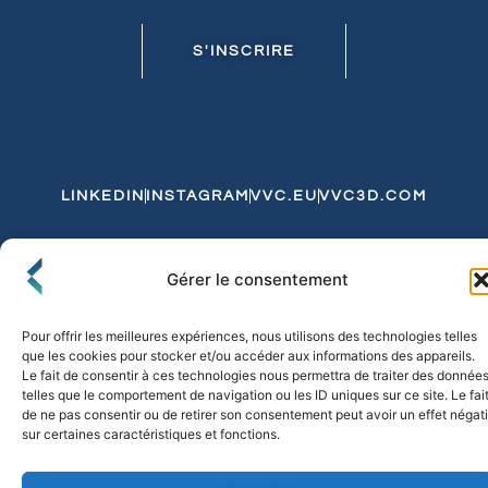
S'INSCRIRE
LINKEDIN
INSTAGRAM
VVC.EU
VVC3D.COM
Conditions Générales de Vente
Gérer le consentement
Politique de Confidentialité et de Cookies
Expédition et Livraison
Echanges et Retours
Pour offrir les meilleures expériences, nous utilisons des technologies telles
que les cookies pour stocker et/ou accéder aux informations des appareils.
Le fait de consentir à ces technologies nous permettra de traiter des donnée
telles que le comportement de navigation ou les ID uniques sur ce site. Le fai
© 2026 FLO & CO. All Rights Reserved
de ne pas consentir ou de retirer son consentement peut avoir un effet négati
sur certaines caractéristiques et fonctions.