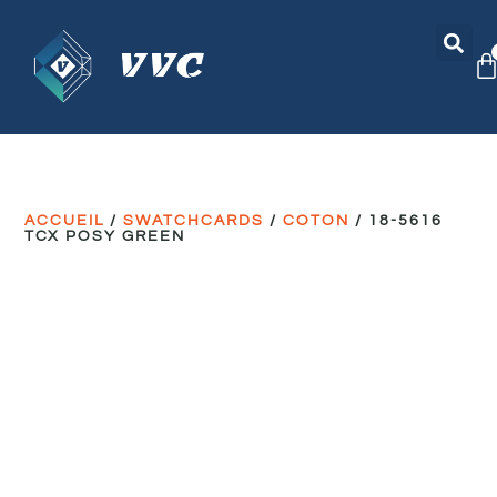
ACCUEIL
/
SWATCHCARDS
/
COTON
/ 18-5616
TCX POSY GREEN